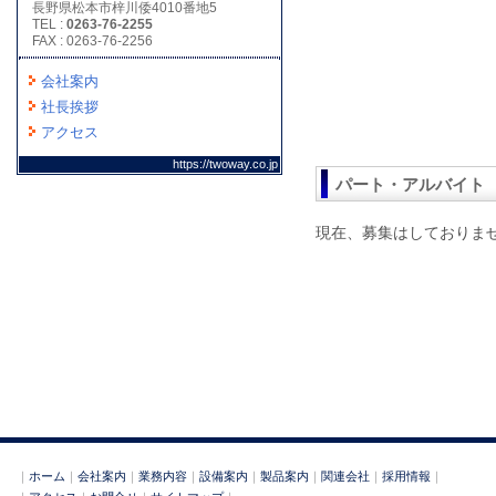
長野県松本市梓川倭4010番地5
TEL :
0263-76-2255
FAX : 0263-76-2256
会社案内
社長挨拶
アクセス
https://twoway.co.jp
パート・アルバイト
現在、募集はしておりま
｜
ホーム
｜
会社案内
｜
業務内容
｜
設備案内
｜
製品案内
｜
関連会社
｜
採用情報
｜