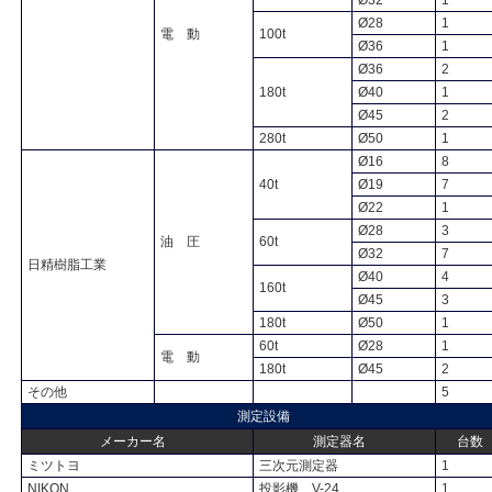
Ø32
1
Ø28
1
電 動
100t
Ø36
1
Ø36
2
180t
Ø40
1
Ø45
2
280t
Ø50
1
Ø16
8
40t
Ø19
7
Ø22
1
Ø28
3
油 圧
60t
Ø32
7
日精樹脂工業
Ø40
4
160t
Ø45
3
180t
Ø50
1
60t
Ø28
1
電 動
180t
Ø45
2
その他
5
測定設備
メーカー名
測定器名
台数
ミツトヨ
三次元測定器
1
NIKON
投影機 V-24
1