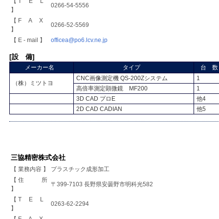
【 T E L
0266-54-5556
】
【 F A X
0266-52-5569
】
【 E - mail 】
officea@po6.lcv.ne.jp
[設 備]
メーカー名
タイプ
台 数
CNC画像測定機 QS-200Zシステム
1
（株）ミツトヨ
高倍率測定顕微鏡 MF200
1
3D CAD プロE
他4
2D CAD CADIAN
他5
三協精密株式会社
【 業務内容 】
プラスチック成形加工
【 住 所
〒399-7103 長野県安曇野市明科光582
】
【 T E L
0263-62-2294
】