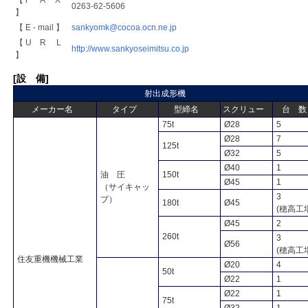
【 F A X
0263-62-5606
】
【 E - mail 】
sankyomk@cocoa.ocn.ne.jp
【 U R L
http://www.sankyoseimitsu.co.jp
】
[設 備]
射出成形機
メーカー名
タイプ
型締名
スクリュー
台 数
75t
Ø28
5
Ø28
7
125t
Ø32
5
Ø40
1
油 圧
150t
Ø45
1
（サイキャッ
3
プ）
180t
Ø45
(穂高工場
Ø45
2
260t
3
Ø56
(穂高工
住友重機機械工業
Ø20
4
50t
Ø22
1
Ø22
1
75t